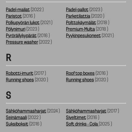
Padel-mailat
(
2022
)
Padel-pallot
(
2023
)
Paristot
(
2016
)
Parketilattia
(
2020
)
Polkupyörän lukot
(
2021
)
Polttokäymälät
(
2018
)
Pölynimuri
(
2023
)
Premium-Multa
(
2018
)
Pyröräilykypärät
(
2016
)
Pyykinpesukoneet
(
2021
)
Pressure washer
(
2022
)
R
Robotti-imurit
(
2017
)
Roof top boxes
(
2016
)
Running shoes
(
2020
)
Running shoes
(
2020
)
S
Sähköhammasharjat
(
2024
)
Sähköhammasharjat
(
2017
)
Seinämaali
(
2022
)
Siveltimet
(
2016
)
Suksiboksit
(
2016
)
Soft drinks - Cola
(
2025
)