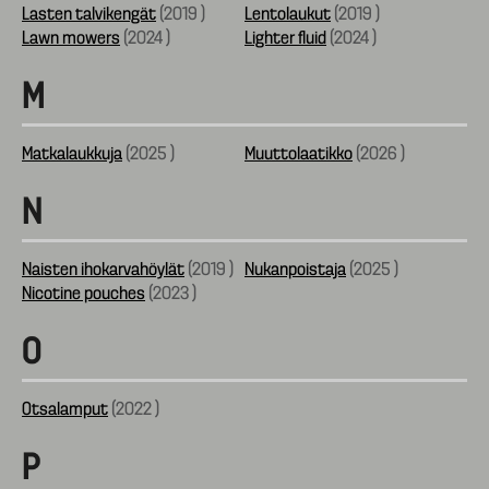
Lasten talvikengät
(
2019
)
Lentolaukut
(
2019
)
Lawn mowers
(
2024
)
Lighter fluid
(
2024
)
M
Matkalaukkuja
(
2025
)
Muuttolaatikko
(
2026
)
N
Naisten ihokarvahöylät
(
2019
)
Nukanpoistaja
(
2025
)
Nicotine pouches
(
2023
)
O
Otsalamput
(
2022
)
P