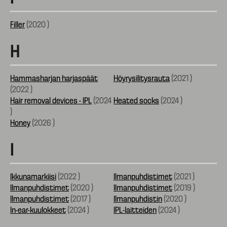
Filler
(
2020
)
H
Hammasharjan harjaspäät
Höyrysilitysrauta
(
2021
)
(
2022
)
Hair removal devices - IPL
(
2024
Heated socks
(
2024
)
)
Honey
(
2026
)
I
Ikkunamarkiisi
(
2022
)
Ilmanpuhdistimet
(
2021
)
Ilmanpuhdistimet
(
2020
)
Ilmanpuhdistimet
(
2019
)
Ilmanpuhdistimet
(
2017
)
Ilmanpuhdistin
(
2020
)
In-ear-kuulokkeet
(
2024
)
IPL-laitteiden
(
2024
)