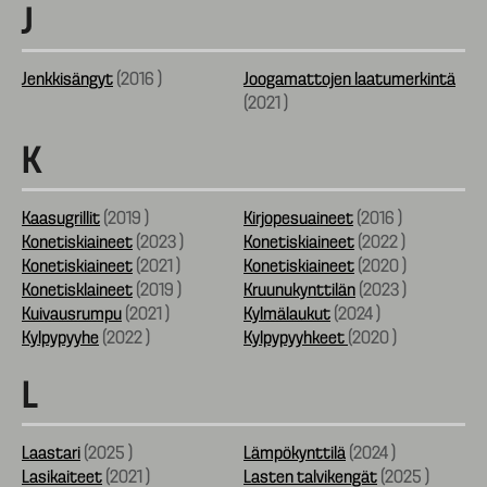
J
Jenkkisängyt
(
2016
)
Joogamattojen laatumerkintä
(
2021
)
K
Kaasugrillit
(
2019
)
Kirjopesuaineet
(
2016
)
Konetiskiaineet
(
2023
)
Konetiskiaineet
(
2022
)
Konetiskiaineet
(
2021
)
Konetiskiaineet
(
2020
)
Konetisklaineet
(
2019
)
Kruunukynttilän
(
2023
)
Kuivausrumpu
(
2021
)
Kylmälaukut
(
2024
)
Kylpypyyhe
(
2022
)
Kylpypyyhkeet
(
2020
)
L
Laastari
(
2025
)
Lämpökynttilä
(
2024
)
Lasikaiteet
(
2021
)
Lasten talvikengät
(
2025
)