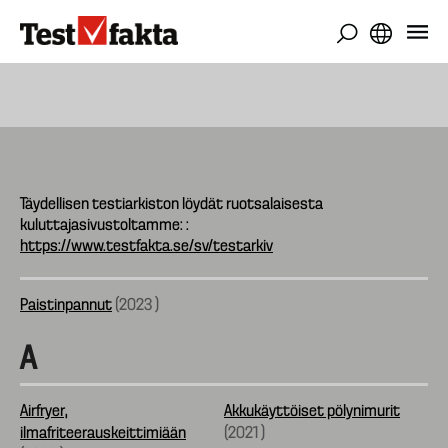
Hyppää
pääsisältöön
Täydellisen testiarkiston löydät ruotsalaisesta
kuluttajasivustoltamme: :
https://www.testfakta.se/sv/testarkiv
Paistinpannut
(
2023
)
A
Airfryer,
Akkukäyttöiset pölynimurit
ilmafriteerauskeittimiään
(
2021
)