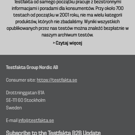
Testfakta od samego początku pracuje z bezstronnymi
informacjami i poradami dla konsumentów. Przy około 700
testach od początku w 2001 roku, nie ma wielu kategorii
produktów, których nie zbadaliśmy. Wyniki wszystkich
opublikowanych przez nas testów można znaleźć bezpłatnie w
naszym archiwum testów.
> Czytaj więcej
Testfakta Group Nordic AB
Consumer site:
https://testfakta.se
Drottninggatan 81A
SE–111 60 Stockholm
Sweden
E-mail
info@testfakta.se
Subscribe to the Testfakta B2B Update