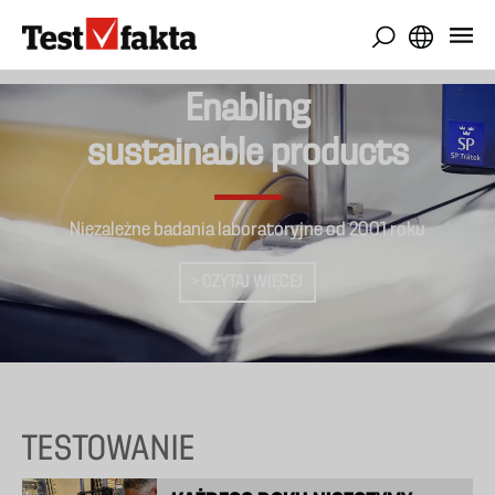
Przejdź
do
treści
Enabling
sustainable products
Niezależne badania laboratoryjne od 2001 roku
> CZYTAJ WIĘCEJ
TESTOWANIE