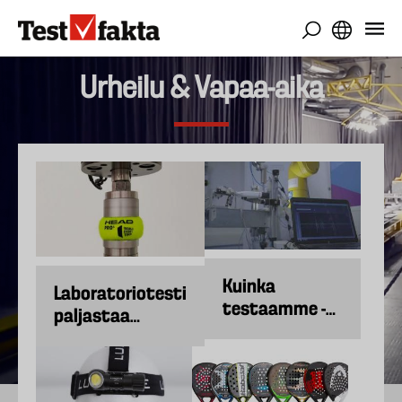
Hyppää
pääsisältöön
Urheilu & Vapaa-aika
Kuinka
Laboratoriotesti
testaamme -
paljastaa
Padel-mailat
parhaat padel-
pallot