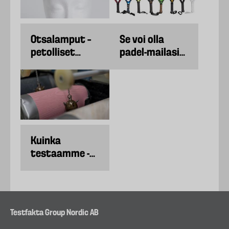
Otsalamput –
Se voi olla
petolliset
padel-mailasi
valonlähteet
vika, jos pelisi
syksyn
on
pimeydessä
huonontunut.
Kuinka
testaamme -
Joogamattoja
Testfakta Group Nordic AB