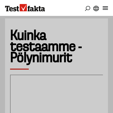
Hyppää
pääsisältöön
Kuinka
testaamme -
Pölynimurit