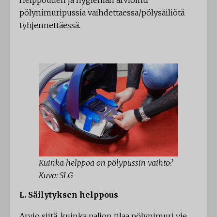
Helppouden ja hygienian arviointi
pölynimuripussia vaihdettaessa/pölysäiliötä
tyhjennettäessä.
Kuinka helppoa on pölypussin vaihto?
Kuva: SLG
L. Säilytyksen helppous
Arvio siitä, kuinka paljon tilaa pölynimuri vie