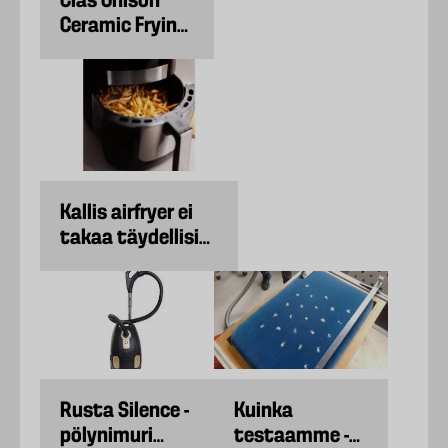
Clas Ohlson
Ceramic Frying
Pan
Kallis airfryer ei
takaa täydellisiä
ranskanperunoita
Rusta Silence -
Kuinka
pölynimuri
testaamme -