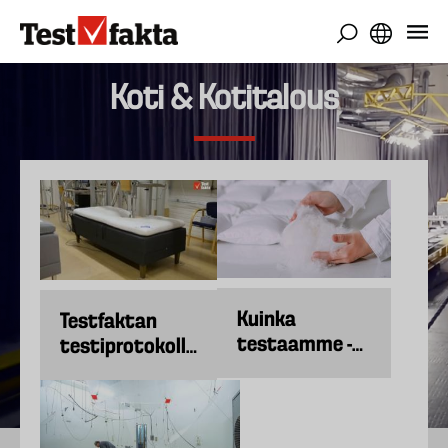
Hyppää
pääsisältöön
Koti & Kotitalous
Kuinka
Testfaktan
testaamme -
testiprotokolla
Untuvapeitot
sängyille