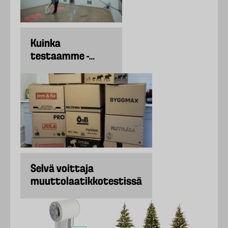
Kuinka
testaamme -
Ilmanpuhdistimet
Selvä voittaja
muuttolaatikkotestissä