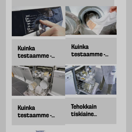
700W
Pölynimurit
Kuinka
Kuinka
testaamme -
testaamme -
Pesukoneet
Kuivausrummut
Tehokkain
Kuinka
tiskiaine
testaamme -
puhdistaa
Konetiskiaineen
myös koneen