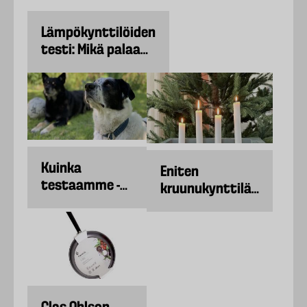
Lämpökynttilöiden
testi: Mikä palaa
pisimpään ja
tasaisimmin?
Kuinka
Eniten
testaamme -
kruunukynttilän
Koiranruoka
valoa
suhteessa
maksettuun
hintaan