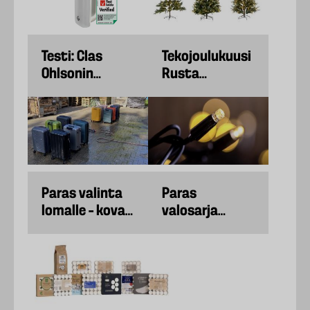
Testi: Clas
Tekojoulukuusi
Ohlsonin
Rusta
nukanpoistaja
Chamonix
Paras valinta
Paras
lomalle – kovaa
valosarja
testiä
talven
matkalaukuille
pimeyteen