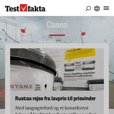
Gå
til
hovedindhold
Cases
Rustas rejse fra lavpris til prisvinder
Med langsigtethed og et konsekvent