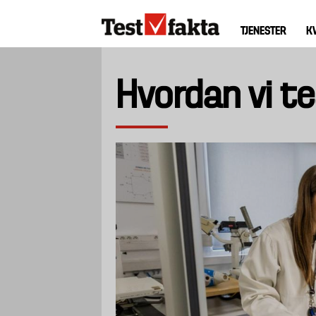
Gå
Huvudmeny
til
TJENESTER
K
ny
hovedindhold
Hvordan vi te