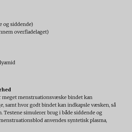
e og siddende)
nem overfladelaget)
lyamid
ørhed
vor meget menstruationsvæske bindet kan
age, samt hvor godt bindet kan indkapsle væsken, så
. Testene simulerer brug i både siddende og
ne menstruationsblod anvendes syntetisk plasma,