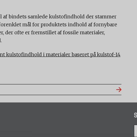
del af bindets samlede kulstofindhold der stammer
t forenklet mål for produktets indhold af fornybare
der ofte er fremstillet af fossile materialer,
.
 kulstofindhold i materialer baseret på kulstof-14
S