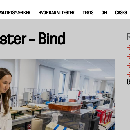
VALITETSMÆRKER
HVORDAN VI TESTER
TESTS
OM
CASES
ster – Bind
(