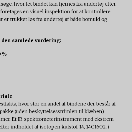
søge, hvor let bindet kan fjernes fra undertøj efter
foretages en visuel inspektion for at kontrollere
er er trukket løs fra undertøj af både bomuld og
i den samlede vurdering:
0 %
riale
fakta, hvor stor en andel af bindene der består af
r pakke (uden beskyttelsesstrimlen til klæben)
ammer. Et IR-spektrometerinstrument med ekstrem
fter indholdet af isotopen kulstof-14, 14C16O2, i