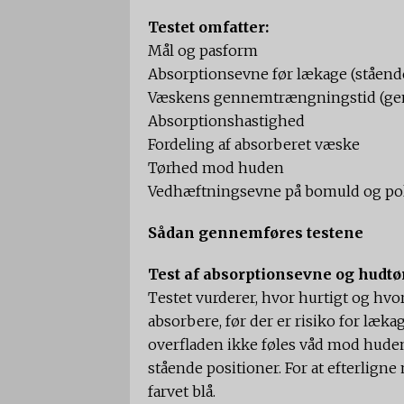
Testet omfatter:
Mål og pasform
Absorptionsevne før lækage (ståend
Væskens gennemtrængningstid (gen
Absorptionshastighed
Fordeling af absorberet væske
Tørhed mod huden
Vedhæftningsevne på bomuld og po
Sådan gennemføres testene
Test af absorptionsevne og hudt
Testet vurderer, hvor hurtigt og h
absorbere, før der er risiko for læk
overfladen ikke føles våd mod huden
stående positioner. For at efterlig
farvet blå.