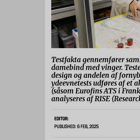
Testfakta gennemfører samm
damebind med vinger. Teste
design og andelen af fornyb
ydeevnetests udføres af et 
(såsom Eurofins ATS i Frank
analyseres af RISE (Research
EDITOR:
PUBLISHED: 6 FEB, 2025