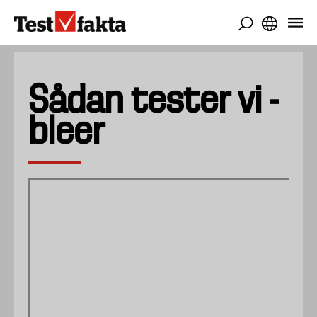
Gå
til
hovedindhold
Sådan tester vi -
bleer