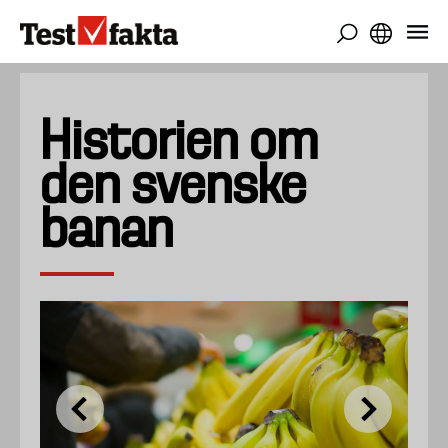
Gå
til
hovedindhold
Historien om
den svenske
banan