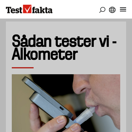
Gå
til
hovedindhold
Sådan tester vi -
Alkometer