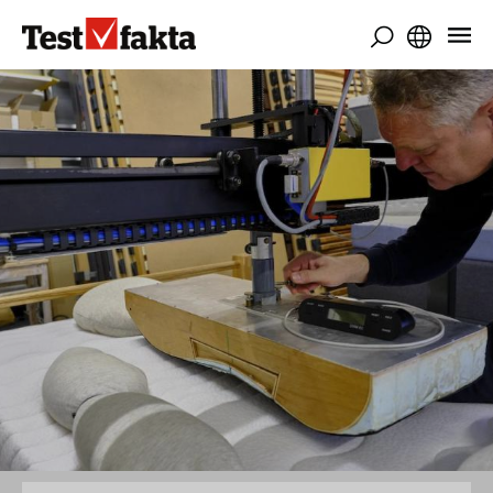
Gå
til
hovedindhold