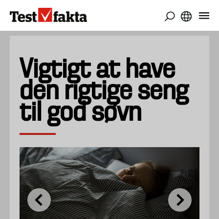
Gå
til
hovedindhold
Vigtigt at have
den rigtige seng
til god søvn