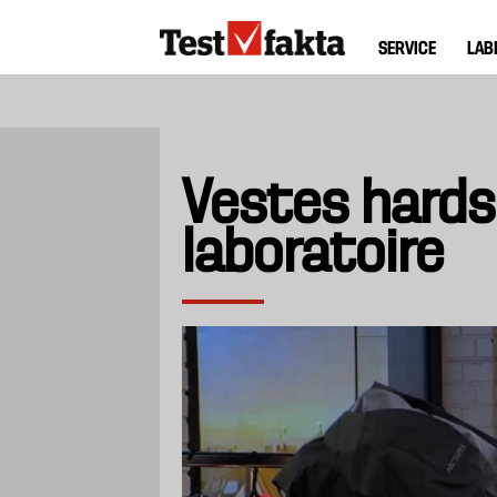
Aller
Huvudmeny
au
SERVICE
LAB
ny
contenu
principal
Vestes hards
laboratoire