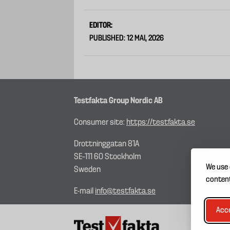
EDITOR:
PUBLISHED: 12 MAI, 2026
Testfakta Group Nordic AB
Consumer site:
https://testfakta.se
Drottninggatan 81A
SE–111 60 Stockholm
We use 
Sweden
content
E-mail
info@testfakta.se
Acce