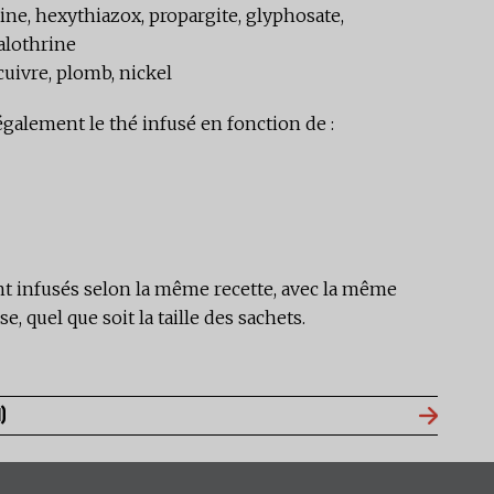
rine, hexythiazox, propargite, glyphosate,
alothrine
uivre, plomb, nickel
également le thé infusé en fonction de :
sont infusés selon la même recette, avec la même
e, quel que soit la taille des sachets.
)