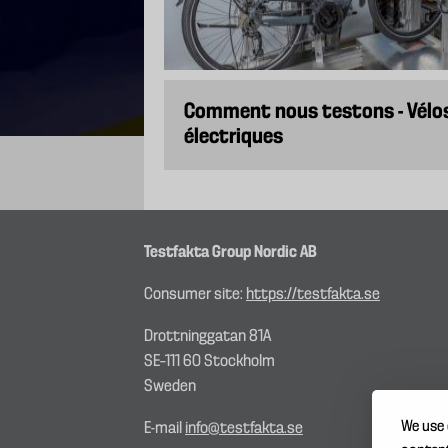
Comment nous testons - Vélo
électriques
Testfakta Group Nordic AB
Consumer site:
https://testfakta.se
Drottninggatan 81A
SE–111 60 Stockholm
Sweden
We use 
E-mail
info@testfakta.se