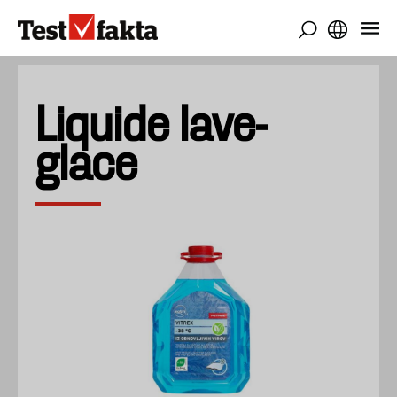
Aller
au
contenu
principal
Liquide lave-
glace