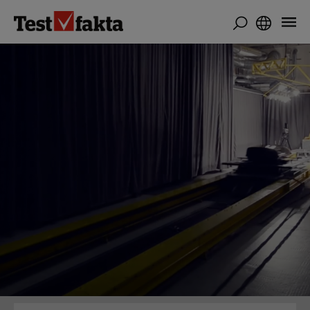
Hoppa
till
huvudinnehåll