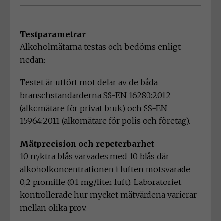
Testparametrar
Alkoholmätarna testas och bedöms enligt
nedan:
Testet är utfört mot delar av de båda
branschstandarderna SS-EN 16280:2012
(alkomätare för privat bruk) och SS-EN
15964:2011 (alkomätare för polis och företag).
Mätprecision och repeterbarhet
10 nyktra blås varvades med 10 blås där
alkoholkoncentrationen i luften motsvarade
0,2 promille (0,1 mg/liter luft). Laboratoriet
kontrollerade hur mycket mätvärdena varierar
mellan olika prov.