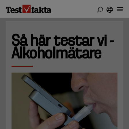
Hoppa
till
huvudinnehåll
Så här testar vi -
Alkoholmätare