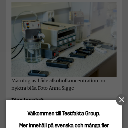
Mätning av både alkoholkoncentration on
nyktra blås. Foto Anna Sigge
Djup lungluft
Mängden luft som blåsts in i mätaren när
Välkommen till Testfakta Group.
provet tas mäts. För ett tillförlitligt resultat bör
provet inte tas förrän efter minst 1,2 liter luft.
Mer innehåll på svenska och många fler