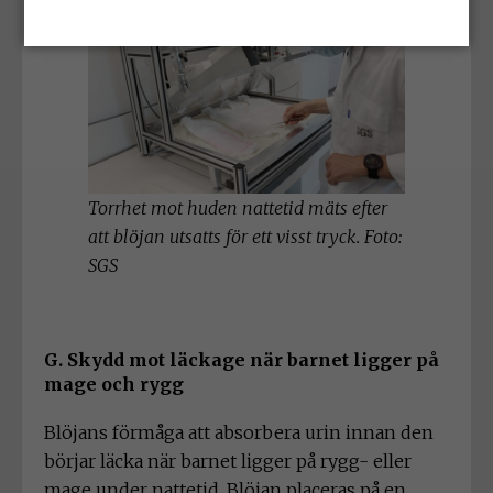
Torrhet mot huden nattetid mäts efter
att blöjan utsatts för ett visst tryck. Foto:
SGS
G. Skydd mot läckage när barnet ligger på
mage och rygg
Blöjans förmåga att absorbera urin innan den
börjar läcka när barnet ligger på rygg- eller
mage under nattetid. Blöjan placeras på en