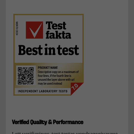
Verified Quality & Performance
I ett verifierings-test testas uppdragsgivarens