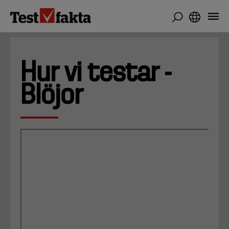
Hoppa
till
huvudinnehåll
Hur vi testar -
Blöjor