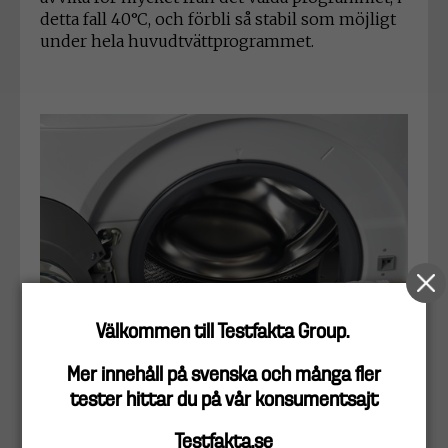
detta fall 40°C, och förbli så stabil som möjligt
under hela huvudtvättprogrammet.
Välkommen till Testfakta Group.
Mer innehåll på svenska och många fler
tester hittar du på vår konsumentsajt
Testfakta.se