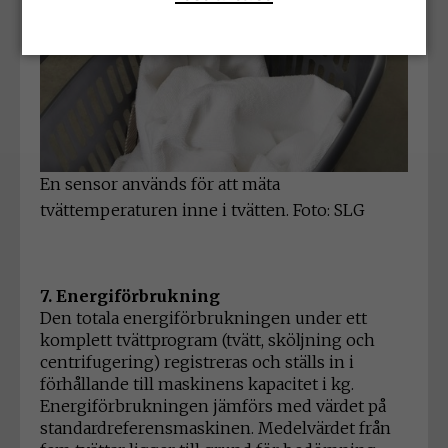
En sensor används för att mäta
tvättemperaturen inne i tvätten. Foto: SLG
7. Energiförbrukning
Den totala energiförbrukningen under ett
komplett tvättprogram (tvätt, sköljning och
centrifugering) registreras och ställs in i
förhållande till maskinens kapacitet i kg.
Energiförbrukningen jämförs med värdet på
standardreferensmaskinen. Medelvärdet från