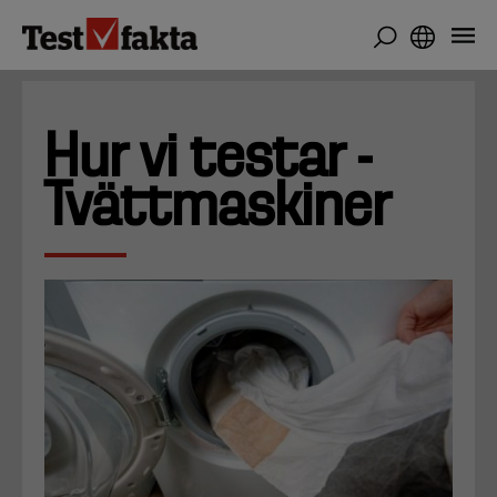
Hoppa
till
huvudinnehåll
Hur vi testar -
Tvättmaskiner