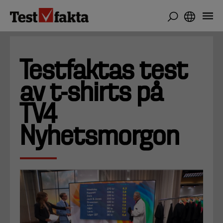
Hoppa
till
huvudinnehåll
Testfaktas test
av t-shirts på
TV4
Nyhetsmorgon