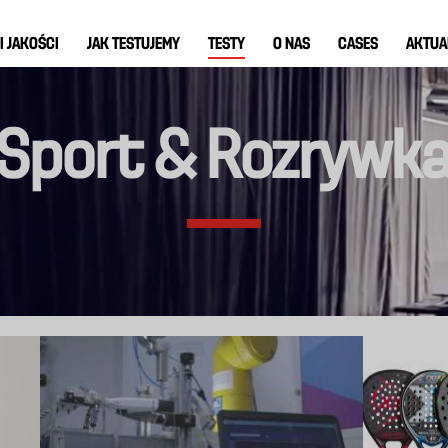
I JAKOŚCI
JAK TESTUJEMY
TESTY
O NAS
CASES
AKTUA
Sport & Rozrywk