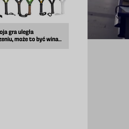
woja gra uległa
zeniu, może to być wina
rakiety do padla.