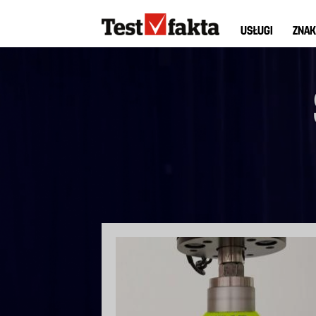
Przejdź
Huvudmeny
do
USŁUGI
ZNAK
ny
treści