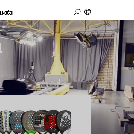
LNOŚCI
a