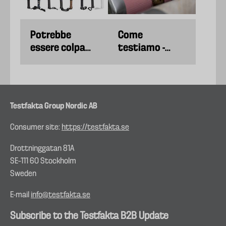
Potrebbe
Come
essere colpa
testiamo -
della tua
Tappetini da
racchetta se il
yoga
tuo gioco è
peggiorato.
Testfakta Group Nordic AB
Consumer site:
https://testfakta.se
Drottninggatan 81A
SE–111 60 Stockholm
Sweden
E-mail
info@testfakta.se
Subscribe to the Testfakta B2B Update