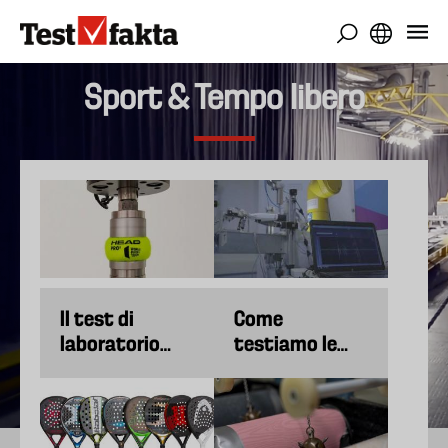
Salta
al
contenuto
principale
Sport & Tempo libero
Il test di
Come
laboratorio
testiamo le
rivela le
racchette da
migliori palline
padel
da padel