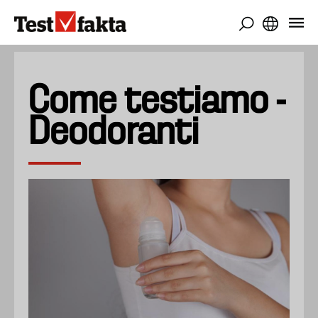
Salta
al
contenuto
principale
Come testiamo -
Deodoranti