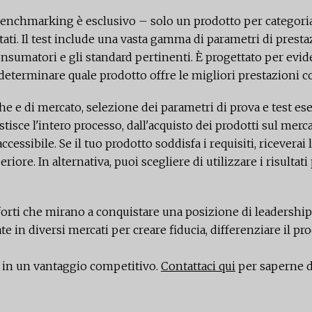
il benchmarking è esclusivo – solo un prodotto per categoria
ltati. Il test include una vasta gamma di parametri di prest
consumatori e gli standard pertinenti. È progettato per evide
determinare quale prodotto offre le migliori prestazioni c
e e di mercato, selezione dei parametri di prova e test eseg
sce l'intero processo, dall'acquisto dei prodotti sul mercato 
essibile. Se il tuo prodotto soddisfa i requisiti, riceverai l
iore. In alternativa, puoi scegliere di utilizzare i risultati 
orti che mirano a conquistare una posizione di leadership 
 in diversi mercati per creare fiducia, differenziare il pro
à in un vantaggio competitivo.
Contattaci qui
per saperne di