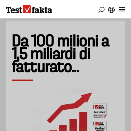
Salta
al
contenuto
principale
Da 100 milioni a
1,5 miliardi di
fatturato…