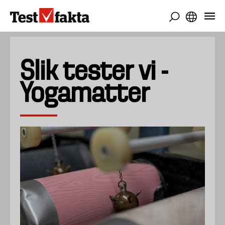
Skip
to
main
content
Slik tester vi -
Yogamatter