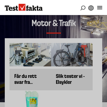
Skip
to
main
content
Motor & Trafik
Får du rett
Slik tester vi -
svar fra
Elsykler
alkomåleren
din?