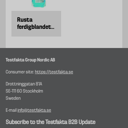
Rusta
ferdigblandet
spylervæske
-18°C
Testfakta Group Nordic AB
Consumer site:
https://testfakta.se
Drottninggatan 81A
SE–111 60 Stockholm
Sweden
E-mail
info@testfakta.se
Subscribe to the Testfakta B2B Update