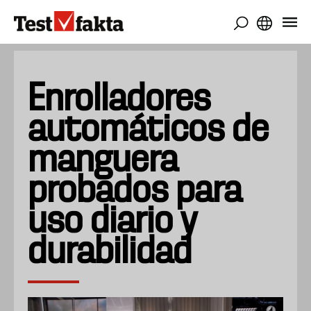
Pasar
al
contenido
principal
Enrolladores
automáticos de
manguera
probados para
uso diario y
durabilidad