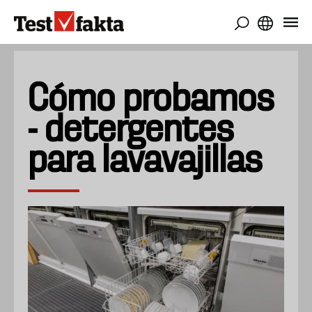
Pasar
al
contenido
principal
Cómo probamos
- detergentes
para lavavajillas