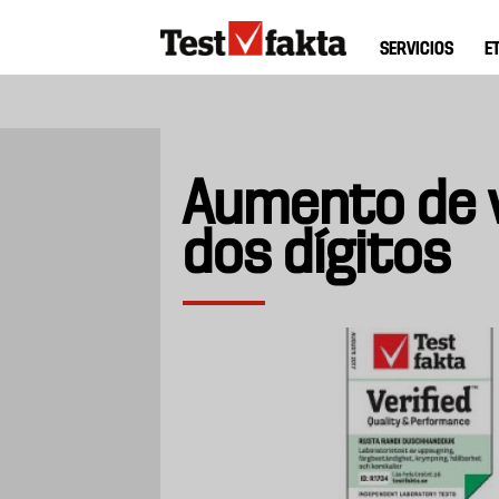
Pasar
Huvudmeny
al
SERVICIOS
E
ny
contenido
principal
Aumento de 
dos dígitos