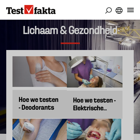
Overslaan
en
naar
de
Lichaam & Gezondheid
inhoud
gaan
Hoe we testen
Hoe we testen -
- Deodorants
Elektrische
tandenborstels