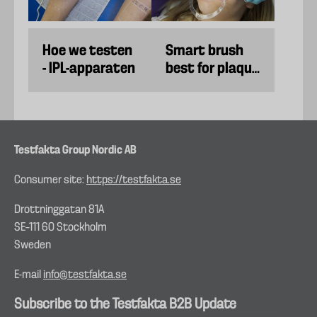
Hoe we testen
Smart brush
- IPL-apparaten
best for plaque
and gums
Testfakta Group Nordic AB
Consumer site:
https://testfakta.se
Drottninggatan 81A
SE–111 60 Stockholm
Sweden
E-mail
info@testfakta.se
Subscribe to the Testfakta B2B Update